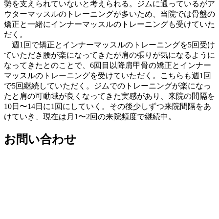
勢を支え
られていないと考えられる。ジムに通っているがア
ウターマッスル
のトレーニングが多いため、当院では骨盤の
矯正と一緒にインナー
マッスルのトレーニングも受けていた
だく。
週1回で矯正とインナーマッスルのトレーニングを5回受け
ていた
だき腰が楽になってきたが肩の張りが気になるように
なってきたと
のことで、6回目以降肩甲骨の矯正とインナー
マッスルのトレーニ
ングを受けていただく。こちらも週1回
で5回継続していただく。
ジムでのトレーニングが楽になっ
たと肩の可動域が良くなってきた
実感があり、来院の間隔を
10日〜14日に1回にしていく。その
後少しずつ来院間隔をあ
けていき、現在は月1〜2回の来院頻度で
継続中。
お問い合わせ