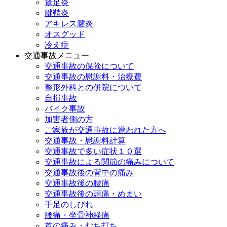
鵞足炎
腱鞘炎
アキレス腱炎
オスグッド
冷え症
交通事故メニュー
交通事故の保険について
交通事故の慰謝料・治療費
整形外科との併院について
自損事故
バイク事故
加害者側の方
ご家族が交通事故に遭われた方へ
交通事故・慰謝料計算
交通事故で多い症状１０選
交通事故による関節の痛みについて
交通事故後の背中の痛み
交通事故後の腰痛
交通事故後の頭痛・めまい
手足のしびれ
腰痛・坐骨神経痛
首の痛み・むち打ち