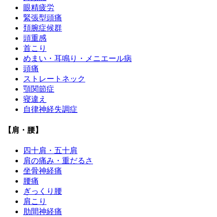
眼精疲労
緊張型頭痛
頚腕症候群
頭重感
首こり
めまい・耳鳴り・メニエール病
頭痛
ストレートネック
顎関節症
寝違え
自律神経失調症
【肩・腰】
四十肩・五十肩
肩の痛み・重だるさ
坐骨神経痛
腰痛
ぎっくり腰
肩こり
肋間神経痛