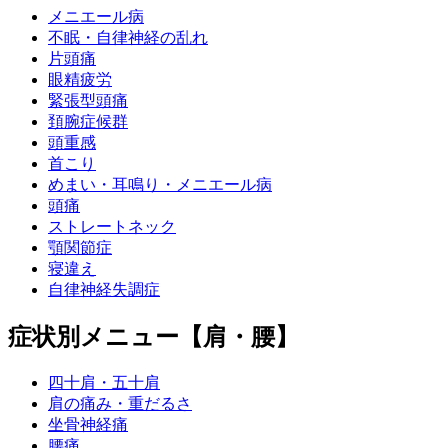
メニエール病
不眠・自律神経の乱れ
片頭痛
眼精疲労
緊張型頭痛
頚腕症候群
頭重感
首こり
めまい・耳鳴り・メニエール病
頭痛
ストレートネック
顎関節症
寝違え
自律神経失調症
症状別メニュー【肩・腰】
四十肩・五十肩
肩の痛み・重だるさ
坐骨神経痛
腰痛