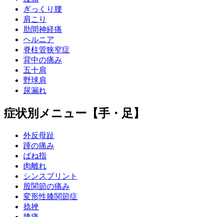
ぎっくり腰
肩こり
肋間神経痛
ヘルニア
脊柱管狭窄症
背中の痛み
五十肩
野球肩
尿漏れ
症状別メニュー【手・足】
外反母趾
踵の痛み
ばね指
肉離れ
シンスプリント
股関節の痛み
変形性膝関節症
捻挫
膝痛