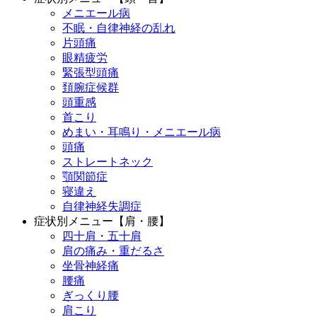
メニエール病
不眠・自律神経の乱れ
片頭痛
眼精疲労
緊張型頭痛
頚腕症候群
頭重感
首こり
めまい・耳鳴り・メニエール病
頭痛
ストレートネック
顎関節症
寝違え
自律神経失調症
症状別メニュー【肩・腰】
四十肩・五十肩
肩の痛み・重だるさ
坐骨神経痛
腰痛
ぎっくり腰
肩こり