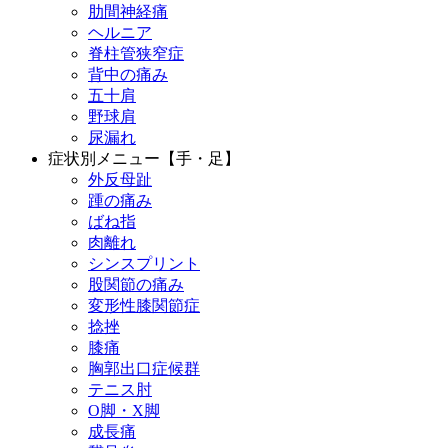
肋間神経痛
ヘルニア
脊柱管狭窄症
背中の痛み
五十肩
野球肩
尿漏れ
症状別メニュー【手・足】
外反母趾
踵の痛み
ばね指
肉離れ
シンスプリント
股関節の痛み
変形性膝関節症
捻挫
膝痛
胸郭出口症候群
テニス肘
О脚・X脚
成長痛