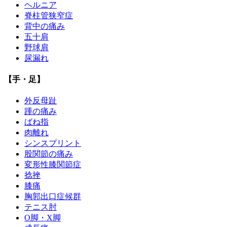
ヘルニア
脊柱管狭窄症
背中の痛み
五十肩
野球肩
尿漏れ
【手・足】
外反母趾
踵の痛み
ばね指
肉離れ
シンスプリント
股関節の痛み
変形性膝関節症
捻挫
膝痛
胸郭出口症候群
テニス肘
О脚・X脚