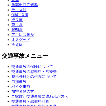
胸郭出口症候群
テニス肘
О脚・X脚
成長痛
鵞足炎
腱鞘炎
アキレス腱炎
オスグッド
冷え症
交通事故メニュー
交通事故の保険について
交通事故の慰謝料・治療費
整形外科との併院について
自損事故
バイク事故
加害者側の方
ご家族が交通事故に遭われた方へ
交通事故・慰謝料計算