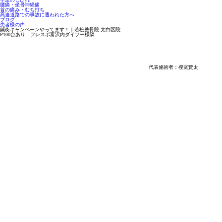
腰痛・坐骨神経痛
首の痛み・むち打ち
高速道路での事故に遭われた方へ
ブログ
患者様の声
鍼灸キャンペーンやってます！｜若松整骨院 太白区院
P100台あり フレスポ富沢内ダイソー様隣
代表施術者：櫻庭賢太