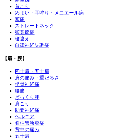
首こり
めまい・耳鳴り・メニエール病
頭痛
ストレートネック
顎関節症
寝違え
自律神経失調症
【肩・腰】
四十肩・五十肩
肩の痛み・重だるさ
坐骨神経痛
腰痛
ぎっくり腰
肩こり
肋間神経痛
ヘルニア
脊柱管狭窄症
背中の痛み
五十肩