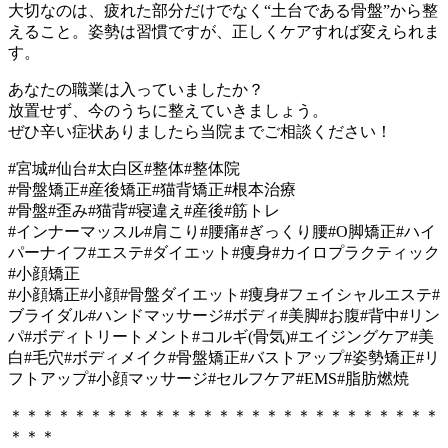
大切なのは、疲れた部分だけでなく“土台である骨盤”から整
えること。姿勢は習慣ですが、正しくケアすれば変えられま
す。
あなたの職業は入っていましたか？
放置せず、今のうちに整えていきましょう。
ぜひ辛い症状ありましたら当院までご相談ください！
#宮城#仙台#太白区#整体#整体院
#骨盤矯正#産後矯正#猫背矯正#根本治療
#骨盤#歪み#猫背#寝違え#産後#筋トレ
#インナーマッスル#肩こり#腰痛#ぎっくり腰#O脚矯正#ハイ
パーナイフ#エステ#ダイエット#痩身#カイロプラクティック
#小顔矯正
#小顔矯正#小顔#骨盤ダイエット#痩身#フェイシャルエステ#
ブライダル#ハンドマッサージ#ボディ#美脚#お腹#背中#リン
パ#ボディトリートメント#コルギ(骨気)#エイジングケア#美
白#毛穴#ボディメイク#骨盤矯正#バストアップ#姿勢矯正#リ
フトアップ#小顔マッサージ#セルフケア#EMS#脂肪燃焼
＊＊＊＊＊＊＊＊＊＊＊＊＊＊＊＊＊＊＊＊＊＊＊＊＊＊＊
＊＊＊