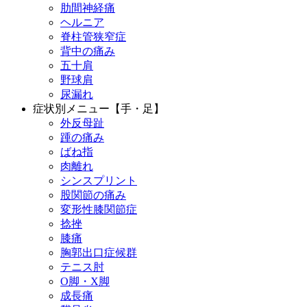
肋間神経痛
ヘルニア
脊柱管狭窄症
背中の痛み
五十肩
野球肩
尿漏れ
症状別メニュー【手・足】
外反母趾
踵の痛み
ばね指
肉離れ
シンスプリント
股関節の痛み
変形性膝関節症
捻挫
膝痛
胸郭出口症候群
テニス肘
О脚・X脚
成長痛