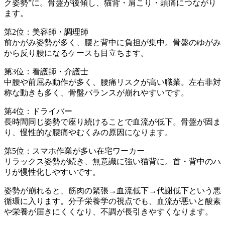
ク姿勢”に。骨盤が後傾し、猫背・肩こり・頭痛につながり
ます。
第2位：美容師・調理師
前かがみ姿勢が多く、腰と背中に負担が集中。骨盤のゆがみ
から反り腰になるケースも目立ちます。
第3位：看護師・介護士
中腰や前屈み動作が多く、腰痛リスクが高い職業。左右非対
称な動きも多く、骨盤バランスが崩れやすいです。
第4位：ドライバー
長時間同じ姿勢で座り続けることで血流が低下。骨盤が固ま
り、慢性的な腰痛やむくみの原因になります。
第5位：スマホ作業が多い在宅ワーカー
リラックス姿勢が続き、無意識に強い猫背に。首・背中のハ
リが慢性化しやすいです。
姿勢が崩れると、筋肉の緊張→血流低下→代謝低下という悪
循環に入ります。分子栄養学の視点でも、血流が悪いと酸素
や栄養が届きにくくなり、不調が長引きやすくなります。