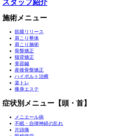
スタッフ紹介
施術メニュー
筋膜リリース
肩こり整体
肩こり施術
骨盤矯正
猫背矯正
美容鍼
産後骨盤矯正
ハイボルト治療
楽トレ
痩身エステ
症状別メニュー【頭・首】
メニエール病
不眠・自律神経の乱れ
片頭痛