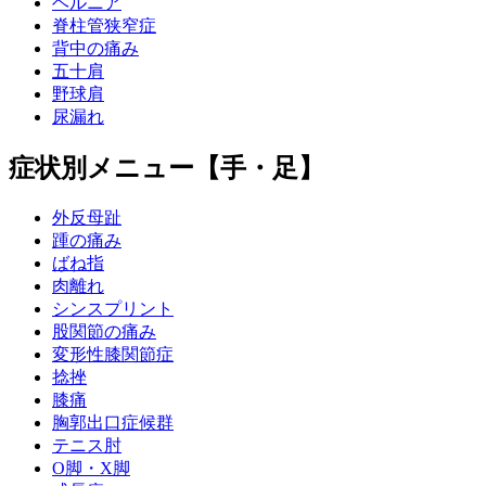
ヘルニア
脊柱管狭窄症
背中の痛み
五十肩
野球肩
尿漏れ
症状別メニュー【手・足】
外反母趾
踵の痛み
ばね指
肉離れ
シンスプリント
股関節の痛み
変形性膝関節症
捻挫
膝痛
胸郭出口症候群
テニス肘
О脚・X脚