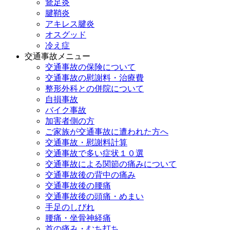
鵞足炎
腱鞘炎
アキレス腱炎
オスグッド
冷え症
交通事故メニュー
交通事故の保険について
交通事故の慰謝料・治療費
整形外科との併院について
自損事故
バイク事故
加害者側の方
ご家族が交通事故に遭われた方へ
交通事故・慰謝料計算
交通事故で多い症状１０選
交通事故による関節の痛みについて
交通事故後の背中の痛み
交通事故後の腰痛
交通事故後の頭痛・めまい
手足のしびれ
腰痛・坐骨神経痛
首の痛み・むち打ち