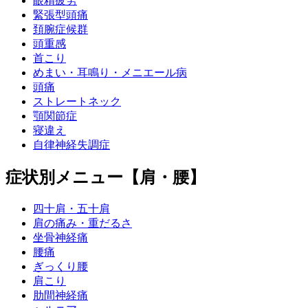
眼精疲労
緊張型頭痛
頚腕症候群
頭重感
首こり
めまい・耳鳴り・メニエール病
頭痛
ストレートネック
顎関節症
寝違え
自律神経失調症
症状別メニュー【肩・腰】
四十肩・五十肩
肩の痛み・重だるさ
坐骨神経痛
腰痛
ぎっくり腰
肩こり
肋間神経痛