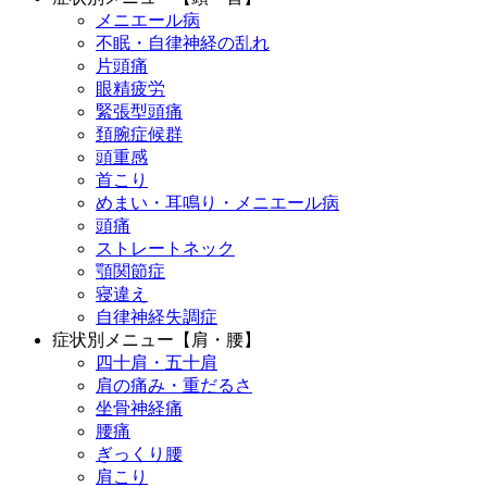
メニエール病
不眠・自律神経の乱れ
片頭痛
眼精疲労
緊張型頭痛
頚腕症候群
頭重感
首こり
めまい・耳鳴り・メニエール病
頭痛
ストレートネック
顎関節症
寝違え
自律神経失調症
症状別メニュー【肩・腰】
四十肩・五十肩
肩の痛み・重だるさ
坐骨神経痛
腰痛
ぎっくり腰
肩こり