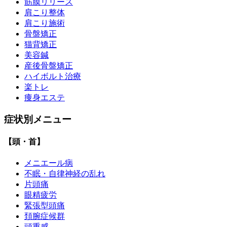
筋膜リリース
肩こり整体
肩こり施術
骨盤矯正
猫背矯正
美容鍼
産後骨盤矯正
ハイボルト治療
楽トレ
痩身エステ
症状別メニュー
【頭・首】
メニエール病
不眠・自律神経の乱れ
片頭痛
眼精疲労
緊張型頭痛
頚腕症候群
頭重感