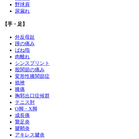
野球肩
尿漏れ
【手・足】
外反母趾
踵の痛み
ばね指
肉離れ
シンスプリント
股関節の痛み
変形性膝関節症
捻挫
膝痛
胸郭出口症候群
テニス肘
О脚・X脚
成長痛
鵞足炎
腱鞘炎
アキレス腱炎