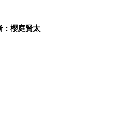
者：櫻庭賢太