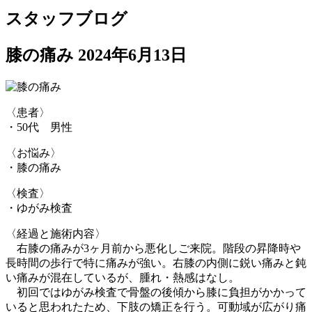
スタッフブログ
膝の痛み
2024年6月13日
〈患者〉
・50代 男性
〈お悩み〉
・膝の痛み
〈検査〉
・ゆがみ検査
〈経過と施術内容〉
右膝の痛みが3ヶ月前から悪化しご来院。階段の昇降時や
長時間の
歩行で特に痛みが強い。右膝の内側に鋭い痛みと鈍
い痛みが混在し
ているが、腫れ・熱感はなし。
初回ではゆがみ検査で骨盤の後傾から膝に負担がかかって
いると思
われたため、下肢の矯正を行う。可動域が広がり痛