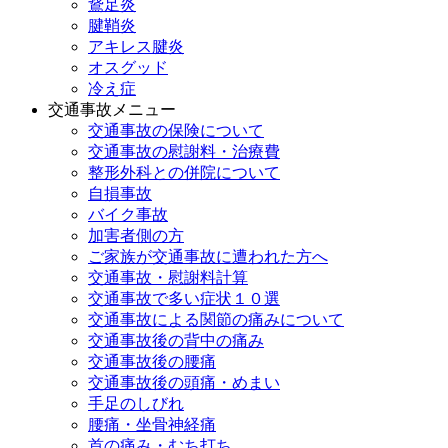
鵞足炎
腱鞘炎
アキレス腱炎
オスグッド
冷え症
交通事故メニュー
交通事故の保険について
交通事故の慰謝料・治療費
整形外科との併院について
自損事故
バイク事故
加害者側の方
ご家族が交通事故に遭われた方へ
交通事故・慰謝料計算
交通事故で多い症状１０選
交通事故による関節の痛みについて
交通事故後の背中の痛み
交通事故後の腰痛
交通事故後の頭痛・めまい
手足のしびれ
腰痛・坐骨神経痛
首の痛み・むち打ち