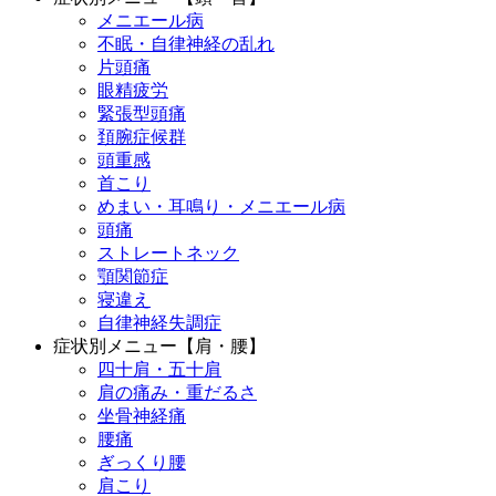
メニエール病
不眠・自律神経の乱れ
片頭痛
眼精疲労
緊張型頭痛
頚腕症候群
頭重感
首こり
めまい・耳鳴り・メニエール病
頭痛
ストレートネック
顎関節症
寝違え
自律神経失調症
症状別メニュー【肩・腰】
四十肩・五十肩
肩の痛み・重だるさ
坐骨神経痛
腰痛
ぎっくり腰
肩こり