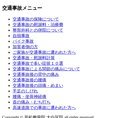
交通事故メニュー
交通事故の保険について
交通事故の慰謝料・治療費
整形外科との併院について
自損事故
バイク事故
加害者側の方
ご家族が交通事故に遭われた方へ
交通事故・慰謝料計算
交通事故で多い症状１０選
交通事故による関節の痛みについて
交通事故後の背中の痛み
交通事故後の腰痛
交通事故後の頭痛・めまい
手足のしびれ
腰痛・坐骨神経痛
首の痛み・むち打ち
高速道路での事故に遭われた方へ
Copyright © 若松整骨院 太白区院 all rights reserved.