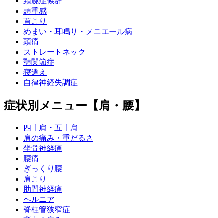
頚腕症候群
頭重感
首こり
めまい・耳鳴り・メニエール病
頭痛
ストレートネック
顎関節症
寝違え
自律神経失調症
症状別メニュー【肩・腰】
四十肩・五十肩
肩の痛み・重だるさ
坐骨神経痛
腰痛
ぎっくり腰
肩こり
肋間神経痛
ヘルニア
脊柱管狭窄症