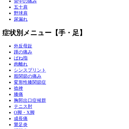
背中の痛み
五十肩
野球肩
尿漏れ
症状別メニュー【手・足】
外反母趾
踵の痛み
ばね指
肉離れ
シンスプリント
股関節の痛み
変形性膝関節症
捻挫
膝痛
胸郭出口症候群
テニス肘
О脚・X脚
成長痛
鵞足炎