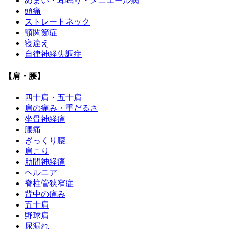
めまい・耳鳴り・メニエール病
頭痛
ストレートネック
顎関節症
寝違え
自律神経失調症
【肩・腰】
四十肩・五十肩
肩の痛み・重だるさ
坐骨神経痛
腰痛
ぎっくり腰
肩こり
肋間神経痛
ヘルニア
脊柱管狭窄症
背中の痛み
五十肩
野球肩
尿漏れ