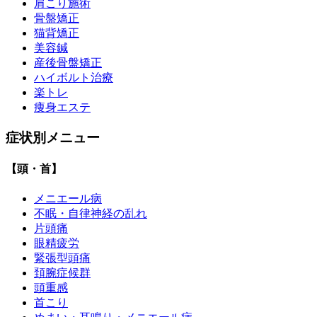
肩こり施術
骨盤矯正
猫背矯正
美容鍼
産後骨盤矯正
ハイボルト治療
楽トレ
痩身エステ
症状別メニュー
【頭・首】
メニエール病
不眠・自律神経の乱れ
片頭痛
眼精疲労
緊張型頭痛
頚腕症候群
頭重感
首こり