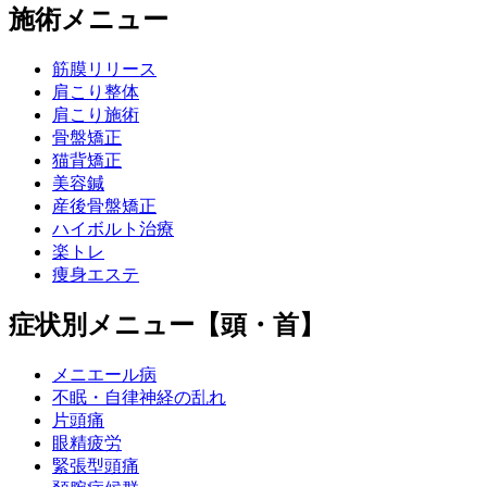
施術メニュー
筋膜リリース
肩こり整体
肩こり施術
骨盤矯正
猫背矯正
美容鍼
産後骨盤矯正
ハイボルト治療
楽トレ
痩身エステ
症状別メニュー【頭・首】
メニエール病
不眠・自律神経の乱れ
片頭痛
眼精疲労
緊張型頭痛