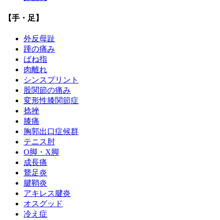
【手・足】
外反母趾
踵の痛み
ばね指
肉離れ
シンスプリント
股関節の痛み
変形性膝関節症
捻挫
膝痛
胸郭出口症候群
テニス肘
О脚・X脚
成長痛
鵞足炎
腱鞘炎
アキレス腱炎
オスグッド
冷え症