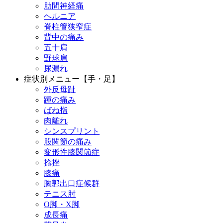
肋間神経痛
ヘルニア
脊柱管狭窄症
背中の痛み
五十肩
野球肩
尿漏れ
症状別メニュー【手・足】
外反母趾
踵の痛み
ばね指
肉離れ
シンスプリント
股関節の痛み
変形性膝関節症
捻挫
膝痛
胸郭出口症候群
テニス肘
О脚・X脚
成長痛