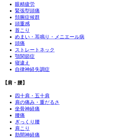
眼精疲労
緊張型頭痛
頚腕症候群
頭重感
首こり
めまい・耳鳴り・メニエール病
頭痛
ストレートネック
顎関節症
寝違え
自律神経失調症
【肩・腰】
四十肩・五十肩
肩の痛み・重だるさ
坐骨神経痛
腰痛
ぎっくり腰
肩こり
肋間神経痛