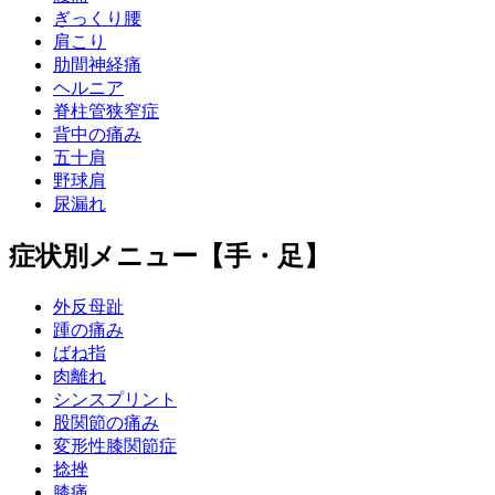
ぎっくり腰
肩こり
肋間神経痛
ヘルニア
脊柱管狭窄症
背中の痛み
五十肩
野球肩
尿漏れ
症状別メニュー【手・足】
外反母趾
踵の痛み
ばね指
肉離れ
シンスプリント
股関節の痛み
変形性膝関節症
捻挫
膝痛