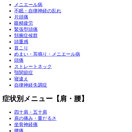
メニエール病
不眠・自律神経の乱れ
片頭痛
眼精疲労
緊張型頭痛
頚腕症候群
頭重感
首こり
めまい・耳鳴り・メニエール病
頭痛
ストレートネック
顎関節症
寝違え
自律神経失調症
症状別メニュー【肩・腰】
四十肩・五十肩
肩の痛み・重だるさ
坐骨神経痛
腰痛