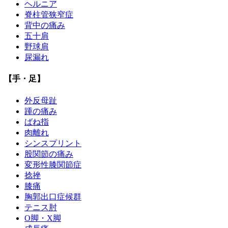
ヘルニア
脊柱管狭窄症
背中の痛み
五十肩
野球肩
尿漏れ
【手・足】
外反母趾
踵の痛み
ばね指
肉離れ
シンスプリント
股関節の痛み
変形性膝関節症
捻挫
膝痛
胸郭出口症候群
テニス肘
О脚・X脚