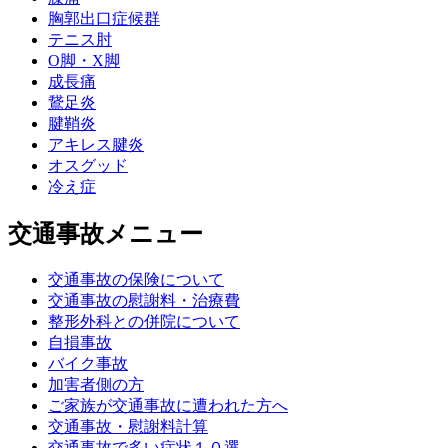
胸郭出口症候群
テニス肘
О脚・X脚
成長痛
鵞足炎
腱鞘炎
アキレス腱炎
オスグッド
冷え症
交通事故メニュー
交通事故の保険について
交通事故の慰謝料・治療費
整形外科との併院について
自損事故
バイク事故
加害者側の方
ご家族が交通事故に遭われた方へ
交通事故・慰謝料計算
交通事故で多い症状１０選