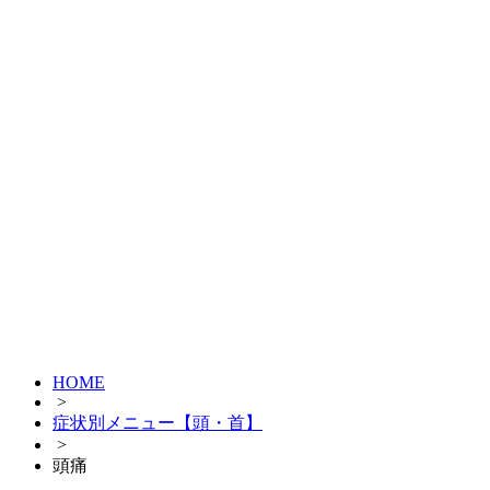
HOME
>
症状別メニュー【頭・首】
>
頭痛