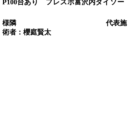
P100台あり フレスポ富沢内ダイソー
様隣
代表施
術者：櫻庭賢太