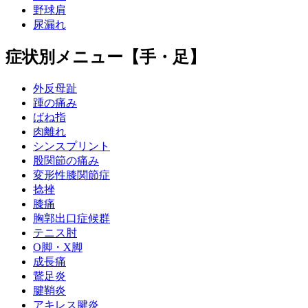
野球肩
尿漏れ
症状別メニュー【手・足】
外反母趾
踵の痛み
ばね指
肉離れ
シンスプリント
股関節の痛み
変形性膝関節症
捻挫
膝痛
胸郭出口症候群
テニス肘
О脚・X脚
成長痛
鵞足炎
腱鞘炎
アキレス腱炎