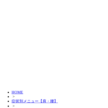
HOME
>
症状別メニュー【肩・腰】
>