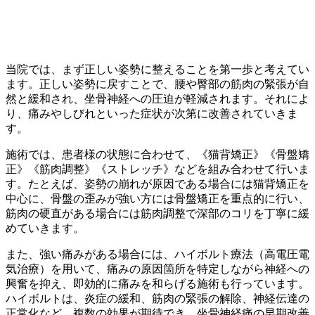
当院では、まず正しい姿勢に整えることを第一歩と考えてい
ます。正しい姿勢に戻すことで、腰や臀部の筋肉の緊張が自
然と緩和され、坐骨神経への圧迫が軽減されます。それによ
り、痛みやしびれといった症状が次第に改善されていきま
す。
施術では、患者様の状態に合わせて、《猫背矯正》《骨盤矯
正》《筋肉調整》《ストレッチ》などを組み合わせて行いま
す。たとえば、姿勢の崩れが原因である場合には猫背矯正を
中心に、骨盤の歪みが強い方には骨盤矯正を重点的に行い、
筋肉の硬直がある場合には筋肉調整で深部のコリを丁寧に緩
めていきます。
また、強い痛みがある場合には、ハイボルト療法（高電圧電
気治療）を用いて、痛みの原因箇所を特定しながら神経への
興奮を抑え、即効的に痛みを和らげる施術も行っています。
ハイボルトは、炎症の緩和、筋肉の緊張の解除、神経伝達の
正常化など、複数の効果が期待でき、坐骨神経痛の早期改善