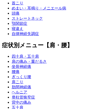
首こり
めまい・耳鳴り・メニエール病
頭痛
ストレートネック
顎関節症
寝違え
自律神経失調症
症状別メニュー【肩・腰】
四十肩・五十肩
肩の痛み・重だるさ
坐骨神経痛
腰痛
ぎっくり腰
肩こり
肋間神経痛
ヘルニア
脊柱管狭窄症
背中の痛み
五十肩