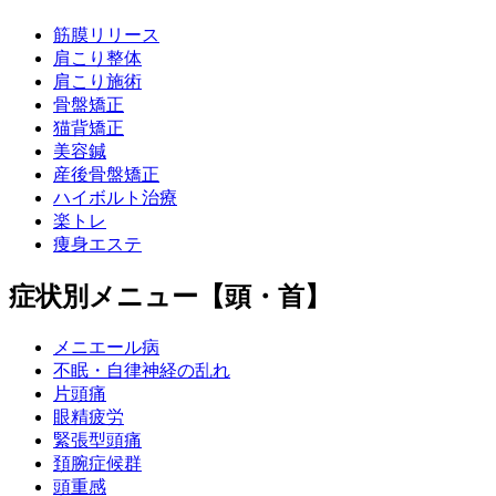
筋膜リリース
肩こり整体
肩こり施術
骨盤矯正
猫背矯正
美容鍼
産後骨盤矯正
ハイボルト治療
楽トレ
痩身エステ
症状別メニュー【頭・首】
メニエール病
不眠・自律神経の乱れ
片頭痛
眼精疲労
緊張型頭痛
頚腕症候群
頭重感