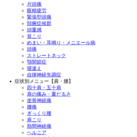
片頭痛
眼精疲労
緊張型頭痛
頚腕症候群
頭重感
首こり
めまい・耳鳴り・メニエール病
頭痛
ストレートネック
顎関節症
寝違え
自律神経失調症
症状別メニュー【肩・腰】
四十肩・五十肩
肩の痛み・重だるさ
坐骨神経痛
腰痛
ぎっくり腰
肩こり
肋間神経痛
ヘルニア