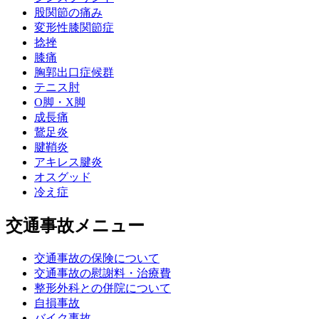
股関節の痛み
変形性膝関節症
捻挫
膝痛
胸郭出口症候群
テニス肘
О脚・X脚
成長痛
鵞足炎
腱鞘炎
アキレス腱炎
オスグッド
冷え症
交通事故メニュー
交通事故の保険について
交通事故の慰謝料・治療費
整形外科との併院について
自損事故
バイク事故