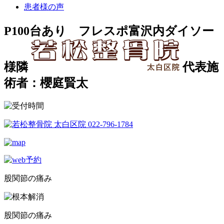
患者様の声
P100台あり フレスポ富沢内ダイソー
様隣
代表施
術者：櫻庭賢太
股関節の痛み
股関節の痛み