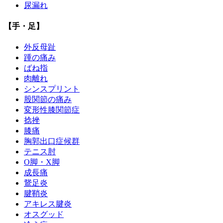
尿漏れ
【手・足】
外反母趾
踵の痛み
ばね指
肉離れ
シンスプリント
股関節の痛み
変形性膝関節症
捻挫
膝痛
胸郭出口症候群
テニス肘
О脚・X脚
成長痛
鵞足炎
腱鞘炎
アキレス腱炎
オスグッド