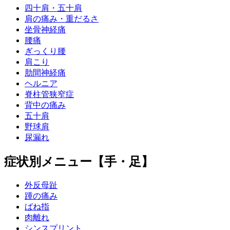
四十肩・五十肩
肩の痛み・重だるさ
坐骨神経痛
腰痛
ぎっくり腰
肩こり
肋間神経痛
ヘルニア
脊柱管狭窄症
背中の痛み
五十肩
野球肩
尿漏れ
症状別メニュー【手・足】
外反母趾
踵の痛み
ばね指
肉離れ
シンスプリント