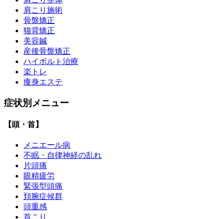
肩こり施術
骨盤矯正
猫背矯正
美容鍼
産後骨盤矯正
ハイボルト治療
楽トレ
痩身エステ
症状別メニュー
【頭・首】
メニエール病
不眠・自律神経の乱れ
片頭痛
眼精疲労
緊張型頭痛
頚腕症候群
頭重感
首こり