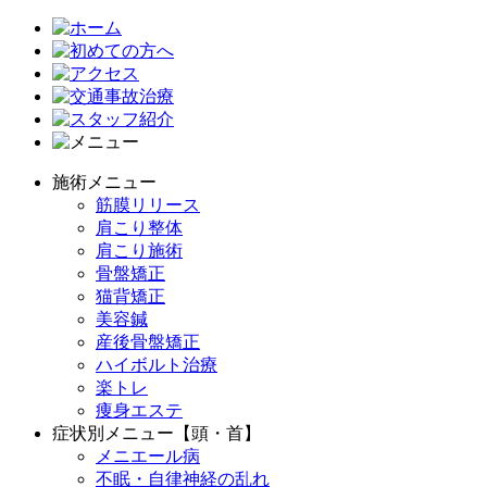
施術メニュー
筋膜リリース
肩こり整体
肩こり施術
骨盤矯正
猫背矯正
美容鍼
産後骨盤矯正
ハイボルト治療
楽トレ
痩身エステ
症状別メニュー【頭・首】
メニエール病
不眠・自律神経の乱れ