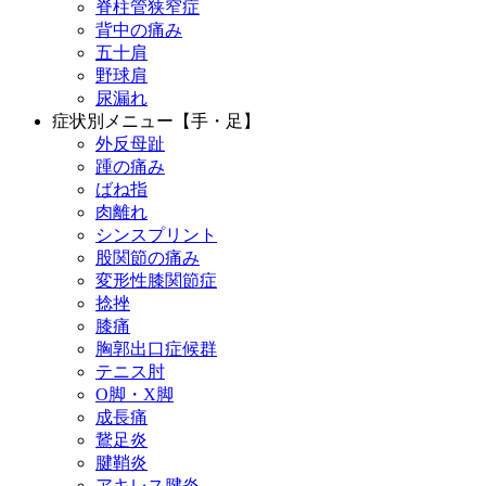
脊柱管狭窄症
背中の痛み
五十肩
野球肩
尿漏れ
症状別メニュー【手・足】
外反母趾
踵の痛み
ばね指
肉離れ
シンスプリント
股関節の痛み
変形性膝関節症
捻挫
膝痛
胸郭出口症候群
テニス肘
О脚・X脚
成長痛
鵞足炎
腱鞘炎
アキレス腱炎