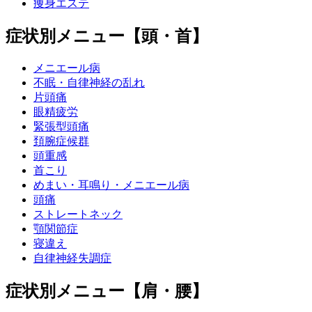
痩身エステ
症状別メニュー【頭・首】
メニエール病
不眠・自律神経の乱れ
片頭痛
眼精疲労
緊張型頭痛
頚腕症候群
頭重感
首こり
めまい・耳鳴り・メニエール病
頭痛
ストレートネック
顎関節症
寝違え
自律神経失調症
症状別メニュー【肩・腰】