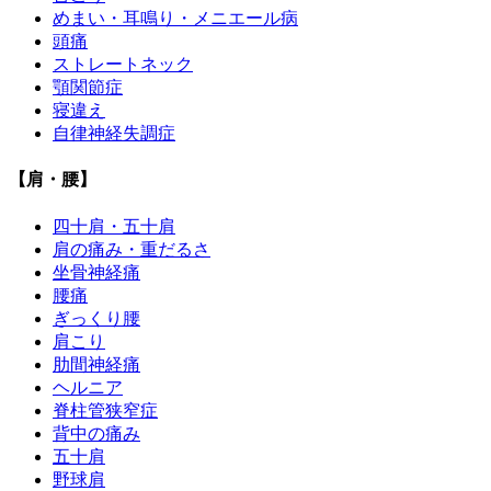
めまい・耳鳴り・メニエール病
頭痛
ストレートネック
顎関節症
寝違え
自律神経失調症
【肩・腰】
四十肩・五十肩
肩の痛み・重だるさ
坐骨神経痛
腰痛
ぎっくり腰
肩こり
肋間神経痛
ヘルニア
脊柱管狭窄症
背中の痛み
五十肩
野球肩